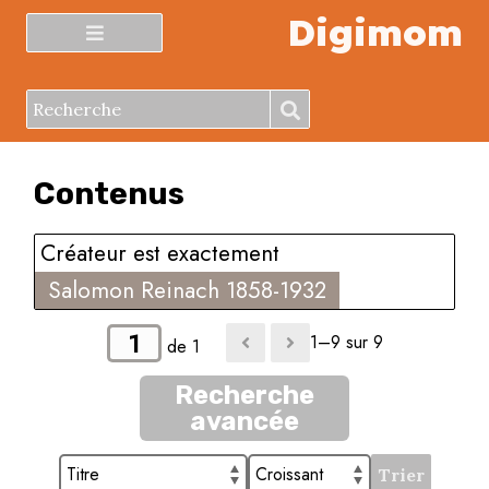
Digimom
Contenus
Créateur est exactement
Salomon Reinach 1858-1932
1–9 sur 9
de 1
Recherche
avancée
Trier